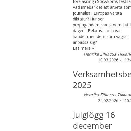
föreläsning i Soc&koms festsal
Vad innebär det att arbeta so
journalist i Europas värsta
diktatur? Hur ser
propagandamekanismerna ut i
dagens Belarus – och vad
händer med dem som vägrar
anpassa sig?
Läs mera »
Henrika Zilliacus Tikkan
10.03.2026
kl. 13
Verksamhetsbe
2025
Henrika Zilliacus Tikkan
24.02.2026
kl. 15
Julglögg 16
december