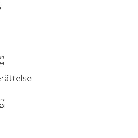
.
m
en
:44
rättelse
en
:23