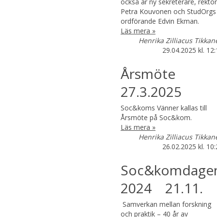
också är ny sekreterare, rektor
Petra Kouvonen och StudOrgs
ordförande Edvin Ekman.
Läs mera »
Henrika Zilliacus Tikkan
29.04.2025
kl. 12
Årsmöte
27.3.2025
Soc&koms Vänner kallas till
Årsmöte på Soc&kom.
Läs mera »
Henrika Zilliacus Tikkan
26.02.2025
kl. 10
Soc&komdage
2024 21.11.
Samverkan mellan forskning
och praktik – 40 år av