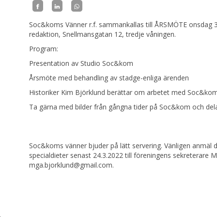
Soc&koms Vänner r.f. sammankallas till ÅRSMÖTE onsdag 30
redaktion, Snellmansgatan 12, tredje våningen.
Program:
Presentation av Studio Soc&kom
Årsmöte med behandling av stadge-enliga ärenden
Historiker Kim Björklund berättar om arbetet med Soc&koms
Ta gärna med bilder från gångna tider på Soc&kom och del
H
Soc&koms vänner bjuder på lätt servering. Vänligen anmäl d
specialdieter senast 24.3.2022 till föreningens sekreterare 
mga.bjorklund@gmail.com.