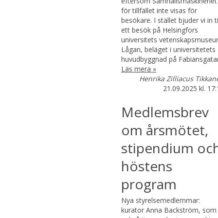
eftersom Samhällsmaskineriet
för tillfället inte visas för
besökare. I stället bjuder vi in ti
ett besök på Helsingfors
universitets vetenskapsmuse
Lågan, beläget i universitetets
huvudbyggnad på Fabiansgata
Läs mera »
Henrika Zilliacus Tikkan
21.09.2025
kl. 17
Medlemsbrev
om årsmötet,
stipendium oc
höstens
program
Nya styrelsemedlemmar:
kurator Anna Backström, som