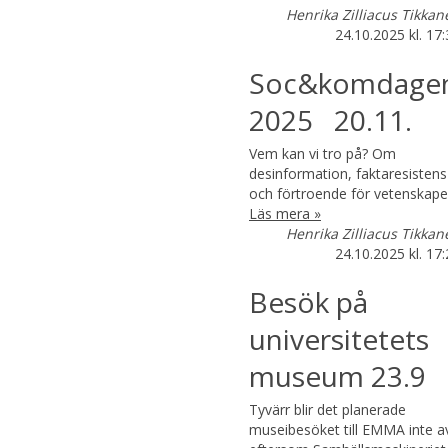
Henrika Zilliacus Tikkan
24.10.2025
kl. 17
Soc&komdage
2025 20.11.
Vem kan vi tro på? Om
desinformation, faktaresistens
och förtroende för vetenskap
Läs mera »
Henrika Zilliacus Tikkan
24.10.2025
kl. 17
Besök på
universitetets
museum 23.9
Tyvärr blir det planerade
museibesöket till EMMA inte a