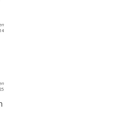
en
:14
en
:25
n